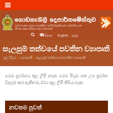
English
தமிழ்
සැලසුම් තත්වයේ පවතින ව්‍යාපෘති
මුල් පිටුව
ව්‍යාපෘති
සැලසුම් තත්වයේ පවතින ව්‍යාපෘති
මෙම ප්‍රවර්ගය තුල ලිපි නැත. මෙම පිටුව මත උප ප්‍රවර්ග
විදහුම් කර ඇතිනම්, ඒවා තුල ලිපි තිබිය හැක.
නවතම පුවත්