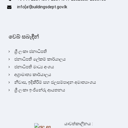
info[at]buildingsdept.gov.lk
වෙබ් සබැඳීන්
ශ්‍රී ලංකා ජනාධිපති
ජනාධිපති ලේකම් කාර්යාලය
ජනාධිපති මාධ්‍ය අංශය
අග්‍රාමාත්‍ය කාර්යාලය
නිවාස, ඉදිකිරීම් සහ ජලසම්පාදන අමාත්‍යාංශය
ශ්‍රී ලංකා ඉංජිනේරු ආයතනය
යාවත්කාලීනය :