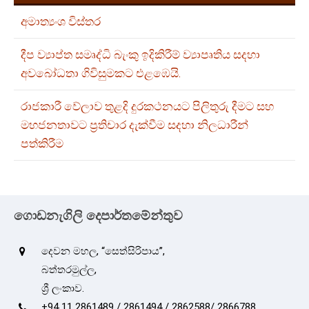
අමාත්‍යංශ විස්තර
දීප ව්‍යාප්ත සමෘද්ධි බැංකු ඉදිකිරීම් ව්‍යාපෘතිය සදහා
අවබෝධතා ගිවිසුමකට එළඹෙයි.
රාජකාරී වේලාව තුළදි දුරකථනයට පිලිතුරු දීමට සහ
මහජනතාවට ප්‍රතිචාර දැක්වීම සදහා නිලධාරීන්
පත්කිරීම
ගොඩනැගිලි දෙපාර්තමේන්තුව
දෙවන මහල, “සෙත්සිරිපාය”,
බත්තරමුල්ල,
ශ්‍රී ලංකාව.
+94 11 2861489 / 2861494 / 2862588/ 2866788