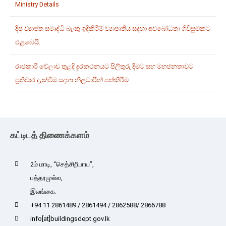
Ministry Details
දීප ව්‍යාප්ත සමෘද්ධි බැංකු ඉදිකිරීම් ව්‍යාපෘතිය සදහා අවබෝධතා ගිවිසුමකට
එළඹෙයි.
රාජකාරී වේලාව තුළදි දුරකථනයට පිලිතුරු දීමට සහ මහජනතාවට
ප්‍රතිචාර දැක්වීම සදහා නිලධාරීන් පත්කිරීම
கட்டிடத் திணைக்களம்
2ம் மாடி, “செத்சிறிபாய”,
பத்தரமுல்ல,
இலங்கை.
+94 11 2861489 / 2861494 / 2862588/ 2866788
info[at]buildingsdept.gov.lk