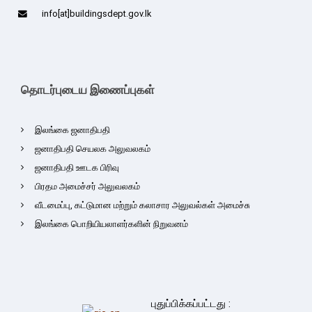
info[at]buildingsdept.gov.lk
தொடர்புடைய இணைப்புகள்
இலங்கை ஜனாதிபதி
ஜனாதிபதி செயலக அலுவலகம்
ஜனாதிபதி ஊடக பிரிவு
பிரதம அமைச்சர் அலுவலகம்
வீடமைப்பு, கட்டுமான மற்றும் கலாசார அலுவல்கள் அமைச்சு
இலங்கை பொறியியலாளர்களின் நிறுவனம்
புதுப்பிக்கப்பட்டது :