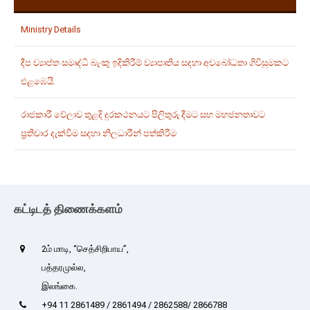
Ministry Details
දීප ව්‍යාප්ත සමෘද්ධි බැංකු ඉදිකිරීම් ව්‍යාපෘතිය සදහා අවබෝධතා ගිවිසුමකට
එළඹෙයි.
රාජකාරී වේලාව තුළදි දුරකථනයට පිලිතුරු දීමට සහ මහජනතාවට
ප්‍රතිචාර දැක්වීම සදහා නිලධාරීන් පත්කිරීම
கட்டிடத் திணைக்களம்
2ம் மாடி, “செத்சிறிபாய”,
பத்தரமுல்ல,
இலங்கை.
+94 11 2861489 / 2861494 / 2862588/ 2866788