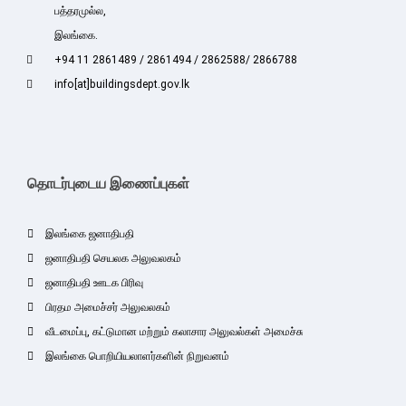
பத்தரமுல்ல,
இலங்கை.
+94 11 2861489 / 2861494 / 2862588/ 2866788
info[at]buildingsdept.gov.lk
தொடர்புடைய இணைப்புகள்
இலங்கை ஜனாதிபதி
ஜனாதிபதி செயலக அலுவலகம்
ஜனாதிபதி ஊடக பிரிவு
பிரதம அமைச்சர் அலுவலகம்
வீடமைப்பு, கட்டுமான மற்றும் கலாசார அலுவல்கள் அமைச்சு
இலங்கை பொறியியலாளர்களின் நிறுவனம்