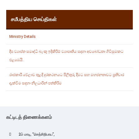
சமீபத்திய செய்திகள்
Ministry Details
දීප ව්‍යාප්ත සමෘද්ධි බැංකු ඉදිකිරීම් ව්‍යාපෘතිය සදහා අවබෝධතා ගිවිසුමකට
එළඹෙයි.
රාජකාරී වේලාව තුළදි දුරකථනයට පිලිතුරු දීමට සහ මහජනතාවට ප්‍රතිචාර
දැක්වීම සදහා නිලධාරීන් පත්කිරීම
கட்டிடத் திணைக்களம்
2ம் மாடி, “செத்சிறிபாய”,